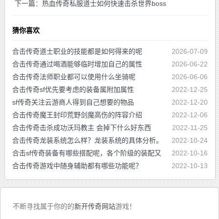
下一篇：热血传奇私服道士如何快速击杀世界boss
猜你喜欢
合击传奇道士职业的技能都是如何得来的呢
2026-07-09
合击传奇通过喝酒能够临时增加自己的属性
2026-06-22
合击传奇法师职业都可以使用什么坐骑呢
2026-06-06
合击传奇sf优先要考虑的装备属附加属性
2022-12-25
sf传奇关注云游商人得到自己想要的物品
2022-12-20
合击传奇魔王封印荒野剑魔高伤的阵容介绍
2022-12-06
合击传奇击杀成功沃玛教主 会掉下什么好东西
2022-11-25
合击传奇龙装系统怎么样？龙装系统的具体分析。
2022-10-24
合击sf传奇装备有哪些搭配呢，各个阶级的装配又
2022-10-16
是怎么搭配的呢
合击传奇游戏中随身辅助都有哪些功能呢？
2022-10-13
不断寻找属于你的的
新开传奇网站
游戏！