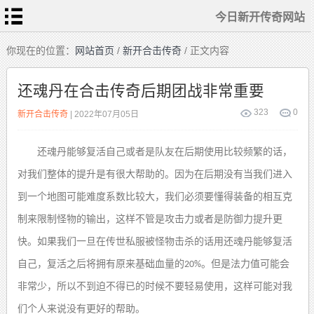
今日新开传奇网站
首
你现在的位置：
网站首页
/
新开合击传奇
/ 正文内容
页
今
日
还魂丹在合击传奇后期团战非常重要
新
开
传
热
323
0
奇
新开合击传奇
| 2022年07月05日
血
网
传
站
奇
私
传
服
奇
还魂丹
能够复活自己或者是队友在后期使用比较频繁的话，
sf
发
布
对我们整体的提升是有很大帮助的
。
因为在后期没有当我们进入
新
站
开
合
击
到一个地图可能难度系数比较大，我们必须要懂得装备的相互克
传
奇
制来限制
怪物的输出，
这样不管是攻击力或者是
防御力
提升更
快。如果我们一旦在
传世私服
被怪物击杀的话用
还魂丹
能够复活
自己
，
复活之后将拥有原来基础血量的
。
但是法力值可能会
20%
非常少，所以不到迫不得已的时候不要轻易使用，这样可能对我
们个人来说没有更好的帮助
。