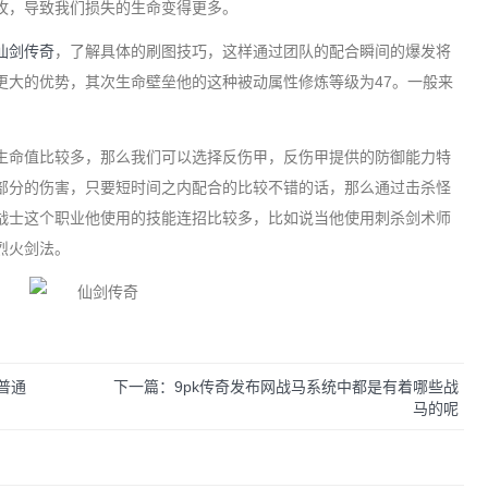
攻，导致我们损失的生命变得更多。
仙剑传奇
，了解具体的刷图技巧，这样通过团队的配合瞬间的爆发将
更大的优势，其次生命壁垒他的这种被动属性修炼等级为47。一般来
命值比较多，那么我们可以选择反伤甲，反伤甲提供的防御能力特
部分的伤害，只要短时间之内配合的比较不错的话，那么通过击杀怪
战士这个职业他使用的技能连招比较多，比如说当他使用刺杀剑术师
烈火剑法。
普通
下一篇：9pk传奇发布网战马系统中都是有着哪些战
马的呢