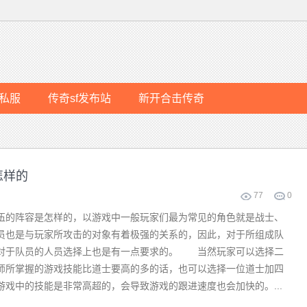
私服
传奇sf发布站
新开合击传奇
怎样的
77
0
的阵容是怎样的，以游戏中一般玩家们最为常见的角色就是战士、
员也是与玩家所攻击的对象有着极强的关系的，因此，对于所组成队
所以对于队员的人员选择上也是有一点要求的。 当然玩家可以选择二
师所掌握的游戏技能比道士要高的多的话，也可以选择一位道士加四
戏中的技能是非常高超的，会导致游戏的跟进速度也会加快的。...