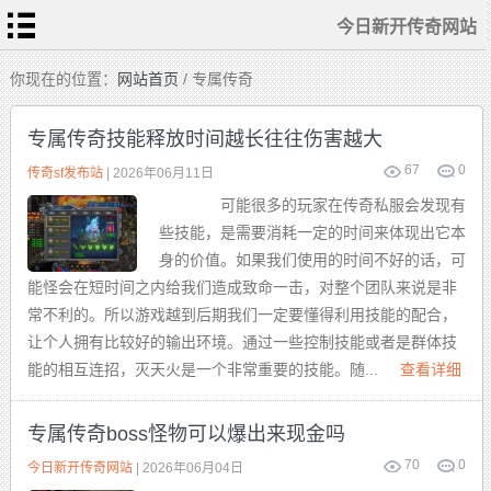
今日新开传奇网站
首
你现在的位置：
网站首页
/ 专属传奇
页
今
日
专属传奇技能释放时间越长往往伤害越大
新
开
传
67
0
热
传奇sf发布站
| 2026年06月11日
奇
血
网
传
站
可能很多的玩家在传奇私服会发现有
奇
私
传
服
些技能，是需要消耗一定的时间来体现出它本
奇
sf
发
身的价值。如果我们使用的时间不好的话，可
布
新
站
开
能怪会在短时间之内给我们造成致命一击，对整个团队来说是非
合
击
常不利的。所以游戏越到后期我们一定要懂得利用技能的配合，
传
奇
让个人拥有比较好的输出环境。通过一些控制技能或者是群体技
能的相互连招，灭天火是一个非常重要的技能。随...
查看详细
专属传奇boss怪物可以爆出来现金吗
70
0
今日新开传奇网站
| 2026年06月04日