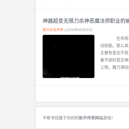
神器超变无限刀杀神恶魔法师职业的
新开合击传奇
| 2026年06月06日
在传奇私
动技能。那么
主要有意志不屈
看不屈的意志神
上限。魔力涌动技
不断寻找属于你的的
新开传奇网站
游戏！