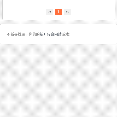
‹‹
1
››
不断寻找属于你的的
新开传奇网站
游戏！