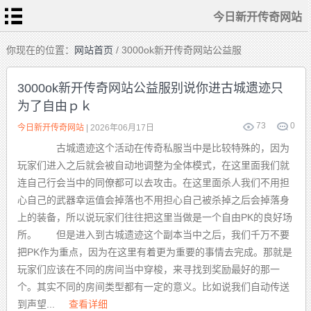
今日新开传奇网站
首
你现在的位置：
网站首页
/ 3000ok新开传奇网站公益服
页
今
日
3000ok新开传奇网站公益服别说你进古城遗迹只
新
开
为了自由ｐｋ
传
热
奇
血
网
传
73
0
站
今日新开传奇网站
| 2026年06月17日
奇
私
传
服
古城遗迹这个活动在传奇私服当中是比较特殊的，因为
奇
sf
发
玩家们进入之后就会被自动地调整为全体模式，在这里面我们就
布
新
站
开
连自己行会当中的同僚都可以去攻击。在这里面杀人我们不用担
合
击
心自己的武器幸运值会掉落也不用担心自己被杀掉之后会掉落身
传
奇
上的装备，所以说玩家们往往把这里当做是一个自由PK的良好场
所。 但是进入到古城遗迹这个副本当中之后，我们千万不要
把PK作为重点，因为在这里有着更为重要的事情去完成。那就是
玩家们应该在不同的房间当中穿梭，来寻找到奖励最好的那一
个。其实不同的房间类型都有一定的意义。比如说我们自动传送
到声望...
查看详细