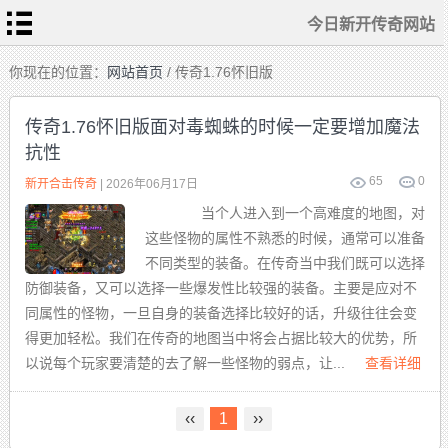
今日新开传奇网站
首
你现在的位置：
网站首页
/ 传奇1.76怀旧版
页
今
日
传奇1.76怀旧版面对毒蜘蛛的时候一定要增加魔法
新
开
抗性
传
热
奇
血
网
传
65
0
站
新开合击传奇
| 2026年06月17日
奇
私
传
服
当个人进入到一个高难度的地图，对
奇
sf
发
这些怪物的属性不熟悉的时候，通常可以准备
布
新
站
开
不同类型的装备。在传奇当中我们既可以选择
合
击
防御装备，又可以选择一些爆发性比较强的装备。主要是应对不
传
奇
同属性的怪物，一旦自身的装备选择比较好的话，升级往往会变
得更加轻松。我们在传奇的地图当中将会占据比较大的优势，所
以说每个玩家要清楚的去了解一些怪物的弱点，让...
查看详细
‹‹
1
››