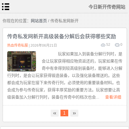
今日新开传奇网站
首
你现在的位置：
网站首页
/ 传奇私发网新开
页
今
日
传奇私发网新开高级装备分解后会获得哪些奖励
新
开
传
52
0
热
热血传奇私服
| 2026年06月21日
奇
血
网
传
站
玩家如果加入到装备分解行列时，是
奇
私
传
服
会让玩家获得相应物资返还的，玩家如果在传
奇
sf
发
奇中有幸得到较高级别装备时，能够进入分解
布
新
站
开
行列时，是会让玩家获得锻造装备，以及强化装备赠送的。这些
合
击
都会成为玩家在接下来传奇行列，必须使用的重要装备材料。也
传
奇
会成为参与传奇玩家，获得丰厚奖励的重要方法。玩家想要让高
级装备加入分解行列时，装备在传奇中的档次也会...
查看详细
‹‹
1
››