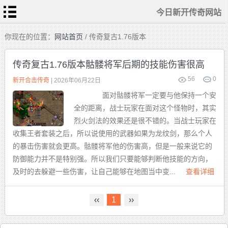
今日新开传奇网站
首
你现在的位置：
网站首页
/ 传奇复古1.76版本
页
今
日
传奇复古1.76版本骷髅将军后期的技能伤害很高
新
开
传
56
0
热
新开合击传奇
| 2026年06月22日
奇
血
网
传
站
面对骷髅将军一定要与他保持一个安
奇
私
传
服
全的距离，战士玩家在面对这个怪物时，其实
奇
sf
发
烈火剑法的效果还是很不错的。当战士玩家在
布
新
站
开
收集王者套装之后，所以说使用的武器如果为龙纹剑，那么个人
合
击
的暴击伤害就会更高。骷髅将军他的伤害高，但是一般来说它的
传
奇
防御能力并不是特别强。所以我们只要能够判断他技能的方向，
及时的去躲避一些伤害，让自己能够在地图当中变...
查看详细
‹‹
1
››