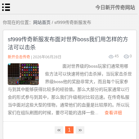
今日新开传奇网站
首
你现在的位置：
网站首页
/ sf999传奇新服发布
页
今
日
sf999传奇新服发布面对世界boss我们用怎样的方
新
开
法可以击杀
传
热
奇
血
网
传
45
0
站
新开合击传奇
| 2026年06月28日
奇
私
传
服
面对世界级的boss玩家们通常用哪
奇
sf
发
些方法可以快速将他们击杀掉，当玩家击杀世
布
新
站
开
界级boss他的奖励非常大，而且每个玩家参
合
击
与到其中能够获得比较多的经验值。那么大部分的玩家通常以行
传
奇
会的形式参与到其中，那么我们升级相对比较迅速。在传奇私服
当中面对这些大型的怪物，通常他们的血量是比较厚的。所以玩
家们在组队刷图的时候，要尽可能的选择一些...
查看详细
‹‹
1
››