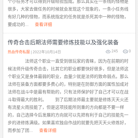
个小任务才可以得到升级经验加成。那么其实在一条线的怪物是
很多，大家去做任务的时候就会发现这个现象的，一条小任务线
有好几种的怪物，而系统指定的任务就是杀死其中一种的怪物，
要成功的...
查看详细
传奇合击后期法师需要修炼技能以及强化装备
245
0
热血传奇私服
| 2022年10月14日
法师这个职业一直受到很玩家的青睐，因为在前期的时
候法师升级传奇合击，比其它的职业都要快好很多，但是法师这
个职业又是身体最弱的职业，血量少就是法师的致命弱点。那么
法师在装备方面都要多费心的，特别是在防御方面的属性加成对
法师在战斗中是最有帮助的，只有法师保护好了自己才可以在战
斗取得最大的胜利。 到了后期法师最主要就是修炼灭天火还
有流星火雨技能了，但是这项技能所则重的方向都是不要一样
的，自己选择今后发展的方向就可以先把有利于自己的技能先一
步的进修炼满级。如果喜欢独自作战的就要先把灭天火修炼好，
而参加了团...
查看详细