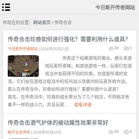
今日新开传奇网站
首
你现在的位置：
网站首页
/ 传奇合击
页
今
日
传奇合击珍兽如何进行强化？需要利用什么道具？
新
开
传
88
0
热
今日新开传奇网站
| 2026年05月21日
奇
血
网
传
站
传奇这个经典游戏的推出，被众多游
奇
私
传
服
戏玩家所青睐。和其他游戏一样，玩家们在游
奇
sf
发
戏当中会获得不同的珍兽，也就是所谓的宝
布
新
站
开
宝。它们会在游戏过程当中的任何战斗场景内和玩家并肩作战，
合
击
那么在传奇当中，珍兽如何进行强化？需要利用什么道具？
传
奇
首先，在传奇当中，珍兽的成长率分为了几个档次，不同档次有
着不一样的战斗力，并且玩家...
查看详细
传奇合击酒气护体的被动属性效果非常好
96
0
新开合击传奇
| 2026年05月16日