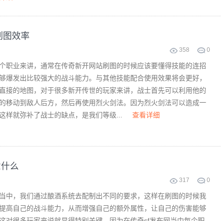
刷图效率
358
0
个职业来讲，通常在传奇新开网站刷图的时候应该要懂得技能的连招
够爆发出比较强大的战斗能力。与其他技能配合使用效果将会更好，
直接的地图，对于很多新开传世的玩家来讲，战士首先可以利用他的
的移动到敌人后方，然后再使用烈火剑法。因为烈火剑法可以造成一
这样就弥补了战士的缺点，是我们等级...
查看详细
意什么
317
0
当中，我们通过酿酒系统去配制出不同的要求，这样在刷图的时候我
提高自己的战斗能力，从而增强自己的额外属性，让自己的伤害能够
这对很多玩家来说就显得特别关键，因为在传奇sf发布网当中每个职