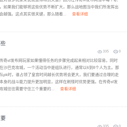
，如果我们能够将这些优势不断扩大，那么战地图当中我们所发挥出
会越强。这点其实很关键，那么随着...
查看详细
哪些
335
0
传奇sf发布网玩家如果懂得任务的步骤完成起来相对比较容易，同时
在沙巴克攻城，一个活动当中是组队进行，通常以6到8个人为主。那
队pk时，谁占领了皇宫时间越长优势将会更大，我们要通过合理的走
本身的战斗能力提升更加明显，这样在刷怪时优势更强。在传奇sf发
攻城往往需要守住三个重要的...
查看详细
重要
335
0