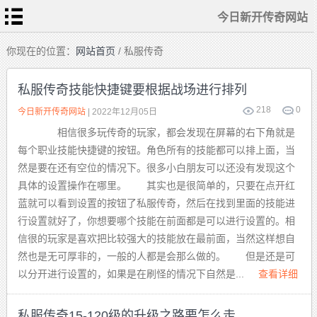
今日新开传奇网站
首
你现在的位置：
网站首页
/ 私服传奇
页
今
日
私服传奇技能快捷键要根据战场进行排列
新
开
传
218
0
热
今日新开传奇网站
| 2022年12月05日
奇
血
网
传
站
相信很多玩传奇的玩家，都会发现在屏幕的右下角就是
奇
私
传
服
每个职业技能快捷键的按钮。角色所有的技能都可以排上面，当
奇
sf
发
然是要在还有空位的情况下。很多小白朋友可以还没有发现这个
布
新
站
开
具体的设置操作在哪里。 其实也是很简单的，只要在点开红
合
击
蓝就可以看到设置的按钮了私服传奇，然后在找到里面的技能进
传
奇
行设置就好了，你想要哪个技能在前面都是可以进行设置的。相
信很的玩家是喜欢把比较强大的技能放在最前面，当然这样想自
然也是无可厚非的，一般的人都是会那么做的。 但是还是可
以分开进行设置的，如果是在刷怪的情况下自然是...
查看详细
私服传奇15-120级的升级之路要怎么走