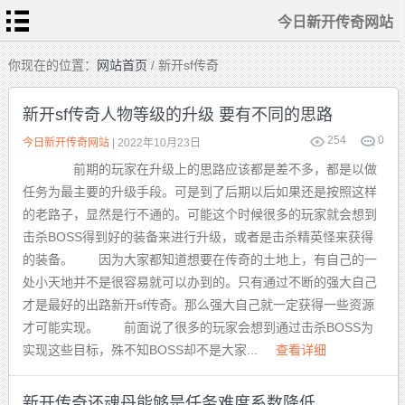
今日新开传奇网站
首
你现在的位置：
网站首页
/ 新开sf传奇
页
今
日
新开sf传奇人物等级的升级 要有不同的思路
新
开
传
254
0
热
今日新开传奇网站
| 2022年10月23日
奇
血
网
传
站
前期的玩家在升级上的思路应该都是差不多，都是以做
奇
私
传
服
任务为最主要的升级手段。可是到了后期以后如果还是按照这样
奇
sf
发
的老路子，显然是行不通的。可能这个时候很多的玩家就会想到
布
新
站
开
击杀BOSS得到好的装备来进行升级，或者是击杀精英怪来获得
合
击
的装备。 因为大家都知道想要在传奇的土地上，有自己的一
传
奇
处小天地并不是很容易就可以办到的。只有通过不断的强大自己
才是最好的出路新开sf传奇。那么强大自己就一定获得一些资源
才可能实现。 前面说了很多的玩家会想到通过击杀BOSS为
实现这些目标，殊不知BOSS却不是大家...
查看详细
新开传奇还魂丹能够是任务难度系数降低