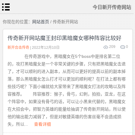
今日新开传奇网站
首
你现在的位置：
网站首页
/ 传奇新开网站
页
今
日
传奇新开网站魔王封印黑暗魔女哪种阵容比较好
新
开
传
209
0
热
新开合击传奇
| 2022年12月10日
奇
血
网
传
站
在传奇游戏中，黑暗魔女在5个boss中是排名第二位
奇
私
传
服
的，攻打黑暗魔女是一个非常关键的步骤，只有把黑暗魔女击退
奇
sf
发
了，才可以顺利的进入副本，从而可以更好的提高以前的副本掉
布
新
站
开
落，那么黑暗魔女怎么打才可以更加的顺利呢？在打法上都有哪
合
击
些技巧呢？下面小编就给大家带来了黑暗魔女打法的攻略以及阵
传
奇
容推荐。 阵容推荐：猴子，骨弓，幻刺，拍拍，亚龙，在这
个阵容中，如果没有骨弓的话，可以让小黑来代替的，黑暗魔女
在大招会中，把智力英雄的能量给抽调了传奇新开网站，所以使
他的输出能力减弱了，但是对敏捷英雄的伤害丝毫不会造成损
失，所以...
查看详细