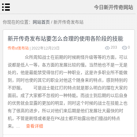
今日新开传奇网站
首
你现在的位置：
网站首页
/ 新开传奇发布站
页
今
日
新开传奇发布站要怎么合理的使用各阶段的技能
新
开
传
203
0
热
传奇sf发布站
| 2022年12月23日
奇
血
网
传
站
众所周知战士在前期的时候刷怪升级等等的方面，可以
奇
私
传
服
说都是低人一等，各方面的发展比较的慢。当然他也不是一无是
奇
sf
发
处的，他是最能禁受得信打的一种职业，这是许多职业所不能做
布
新
站
开
到，同时也使的其它的职业对他这个随身来的特点，感到特别的
合
击
不舒服。 可是战士能扛打的特点就是那么明白的摆在大家的
传
奇
面前。成了大家都不忽视的一种特能。而战士到后期的以后自身
的优势就会显露的更加的明显，同时这个时候的战士在技能上也
有了很高的进步，所以对他们来后期是他们发展壮大最快的时
机，不管是刷怪或者是在PK战士都开始露出他们擅战的特点
来。...
查看详细