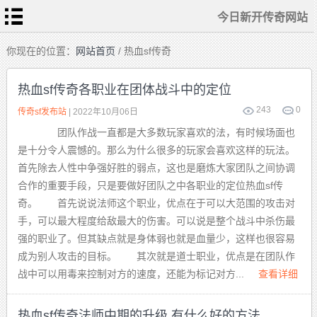
今日新开传奇网站
首
你现在的位置：
网站首页
/ 热血sf传奇
页
今
日
热血sf传奇各职业在团体战斗中的定位
新
开
传
243
0
热
传奇sf发布站
| 2022年10月06日
奇
血
网
传
站
团队作战一直都是大多数玩家喜欢的法，有时候场面也
奇
私
传
服
是十分令人震憾的。那么为什么很多的玩家会喜欢这样的玩法。
奇
sf
发
首先除去人性中争强好胜的弱点，这也是磨炼大家团队之间协调
布
新
站
开
合作的重要手段，只是要做好团队之中各职业的定位热血sf传
合
击
奇。 首先说说法师这个职业，优点在于可以大范围的攻击对
传
奇
手，可以最大程度给敌最大的伤害。可以说是整个战斗中杀伤最
强的职业了。但其缺点就是身体弱也就是血量少，这样也很容易
成为别人攻击的目标。 其次就是道士职业，优点是在团队作
战中可以用毒来控制对方的速度，还能为标记对方...
查看详细
热血sf传奇法师中期的升级 有什么好的方法