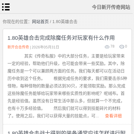
今日新开传奇网站
首
你现在的位置：
网站首页
/ 1.80英雄合击
页
今
日
1.80英雄合击完成除魔任务对玩家有什么作用
新
开
传
78
0
热
新开合击传奇
| 2026年05月31日
奇
血
网
传
站
其实《传奇私服》中的大部分任务，主要是给玩家带来
奇
私
传
服
一定的经验，帮助他们升级，也可能会带来一些奖励。其中，除
奇
sf
发
魔任务是一个可以兼顾两方面的任务。我们每天都可以在活动日
布
新
站
开
历中收到这个任务。 根据完成任务的要求，我们需要击杀5种
合
击
怪物，每种怪物的数量必须达到30只，才能领取奖励。那么完成
传
奇
这些除魔任务能够给玩家带来哪些实质性的影响呢？呢绒布。首
先是经验值。虽然没有日常生活中那么多，但就算一个不完成，
也有十万多经验值。 然后我们就可以得到技能碎片的材料
了。使用之后，我们可以获得大量的技能点，可...
查看详细
1.80英雄合击战士得到的装备通常应该怎样进行附