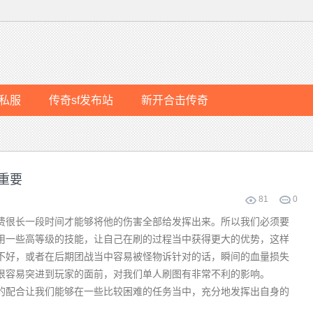
私服
传奇sf发布站
新开合击传奇
重要
81
0
很长一段时间才能够将他的伤害全部给发挥出来。所以我们必须要
用一些高等级的技能，让自己在刷的过程当中获得更大的优势，这样
不好，或者在后期团战当中容易被怪物诉针对的话，瞬间的血量损失
下很容易突进到玩家的面前，对我们单人刷图有非常不利的影响。
的配合让我们能够在一些比较困难的任务当中，充分地发挥出自身的