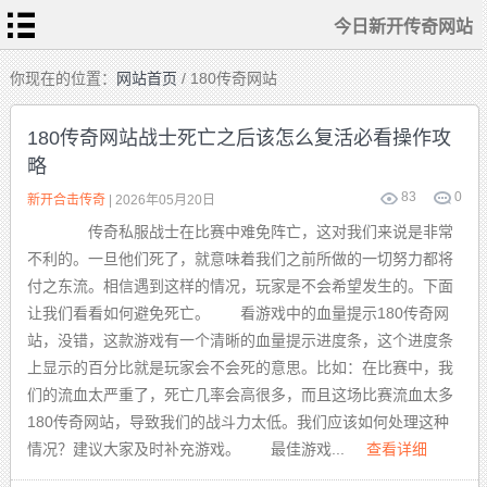
今日新开传奇网站
首
你现在的位置：
网站首页
/ 180传奇网站
页
今
日
180传奇网站战士死亡之后该怎么复活必看操作攻
新
开
略
传
热
奇
血
网
传
83
0
站
新开合击传奇
| 2026年05月20日
奇
私
传
服
传奇私服战士在比赛中难免阵亡，这对我们来说是非常
奇
sf
发
不利的。一旦他们死了，就意味着我们之前所做的一切努力都将
布
新
站
开
付之东流。相信遇到这样的情况，玩家是不会希望发生的。下面
合
击
让我们看看如何避免死亡。 看游戏中的血量提示180传奇网
传
奇
站，没错，这款游戏有一个清晰的血量提示进度条，这个进度条
上显示的百分比就是玩家会不会死的意思。比如：在比赛中，我
们的流血太严重了，死亡几率会高很多，而且这场比赛流血太多
180传奇网站，导致我们的战斗力太低。我们应该如何处理这种
情况？建议大家及时补充游戏。 最佳游戏...
查看详细