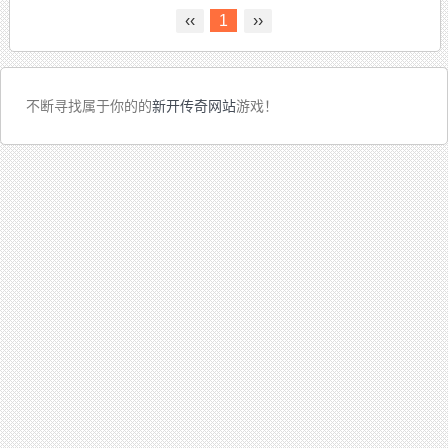
‹‹
1
››
不断寻找属于你的的
新开传奇网站
游戏！