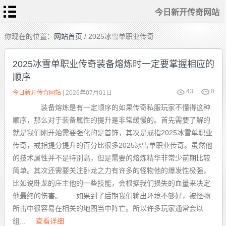
今日新开传奇网站
首
你现在的位置：
网站首页
/ 2025冰雪单职业传奇
页
今
日
2025冰雪单职业传奇装备熔炼时一定要掌握相应的
新
开
顺序
传
热
奇
血
网
传
43
0
站
今日新开传奇网站
| 2026年07月01日
奇
私
传
服
装备熔炼是有一定顺序的如果传奇私服玩家不懂得这种
奇
sf
发
顺序，那么对于装备属性的提升是非常缓慢的。首先需要了解的
布
新
站
开
就是我们刚开始需要强化的是首饰，其次是戒指2025冰雪单职业
合
击
传奇，戒指提分提升的百分比很多2025冰雪单职业传奇。虽然他
传
奇
的技术属性并不是特别高，但是需要的熔炼精华非常少前期比较
简单。其次还需要关注卧龙之力有许多的怪物他的爆发性极强，
比如说卧龙的庄主他的一些技能，会根据我们损失的血量来决定
他最终的伤害。 如果到了后期我们输出环境不够好，被怪物
所击中很容易在相关的地图当中阵亡。所以许多玩家通常会以
组...
查看详细