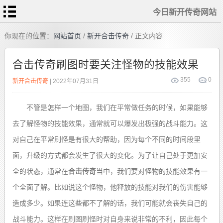
今日新开传奇网站
首
你现在的位置：
网站首页
/
新开合击传奇
/ 正文内容
页
今
日
合击传奇刷图时要关注怪物的技能效果
新
开
传
热
355
0
奇
新开合击传奇
| 2022年07月31日
血
网
传
站
奇
私
传
服
奇
不管是怎样一个地图，我们在平常做任务的时候，如果能够
sf
发
布
去了解怪物的技能效果，通常就可以爆发出极强的战斗能力
。
这
新
站
开
合
击
对自己在平常刷怪是有很大的帮助，因为每个不同的时间段里
传
奇
面
，
升级的方式都会发生了很大的变化
。
为了让自己处于更加安
全的状态，通常在
合击传奇
当中，我们要对怪物的技能效果有一
个全面了解
。
比如说这个怪物，他释放的技能对我们的伤害能够
造成多少
。
如果连这些都不了解的话，我们可能就会丧失自己的
战斗能力
。
这样在刷图刷怪时对自身来说非常的不利，因此每个