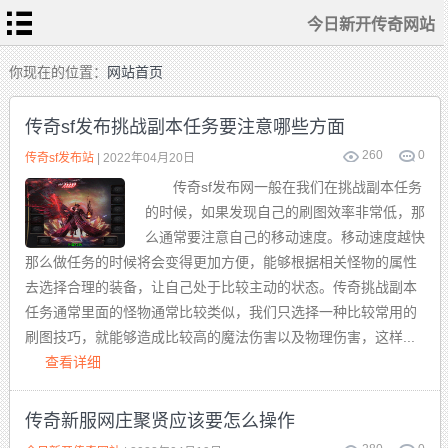
今日新开传奇网站
首
你现在的位置：
网站首页
页
今
日
传奇sf发布挑战副本任务要注意哪些方面
新
开
传
260
0
热
传奇sf发布站
| 2022年04月20日
奇
血
网
传
站
传奇sf发布网一般在我们在挑战副本任务
奇
私
传
服
的时候，如果发现自己的刷图效率非常低，那
奇
sf
发
么通常要注意自己的移动速度。移动速度越快
布
新
站
开
那么做任务的时候将会变得更加方便，能够根据相关怪物的属性
合
击
去选择合理的装备，让自己处于比较主动的状态。传奇挑战副本
传
奇
任务通常里面的怪物通常比较类似，我们只选择一种比较常用的
刷图技巧，就能够造成比较高的魔法伤害以及物理伤害，这样...
查看详细
传奇新服网庄聚贤应该要怎么操作